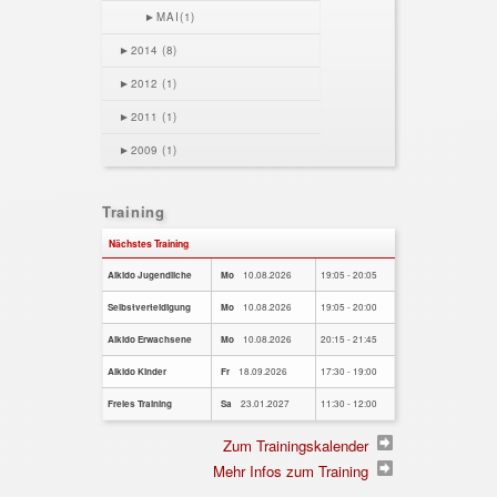
►
MAI(1)
►
2014 (8)
►
2012 (1)
►
2011 (1)
►
2009 (1)
Training
Nächstes Training
Aikido Jugendliche
Mo
10.08.2026
19:05 - 20:05
Selbstverteidigung
Mo
10.08.2026
19:05 - 20:00
Aikido Erwachsene
Mo
10.08.2026
20:15 - 21:45
Aikido Kinder
Fr
18.09.2026
17:30 - 19:00
Freies Training
Sa
23.01.2027
11:30 - 12:00
Zum Trainingskalender
Mehr Infos zum Training