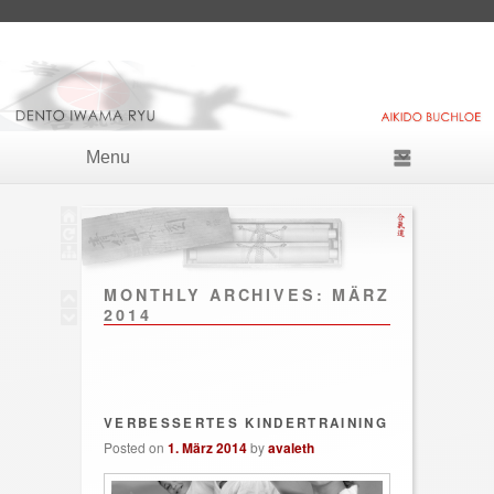
Skip to primary content
Skip to secondary content
Primary menu
MONTHLY ARCHIVES:
MÄRZ
2014
VERBESSERTES KINDERTRAINING
Posted on
1. März 2014
by
avaleth