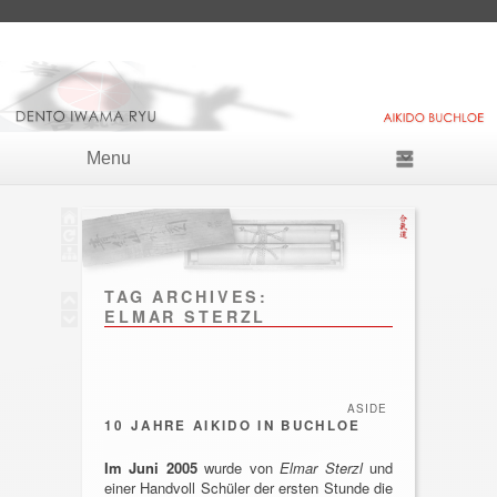
Skip to primary content
Skip to secondary content
Primary menu
TAG ARCHIVES:
ELMAR STERZL
ASIDE
10 JAHRE AIKIDO IN BUCHLOE
Im Juni 2005
wurde von
Elmar Sterzl
und
einer Handvoll Schüler der ersten Stunde die