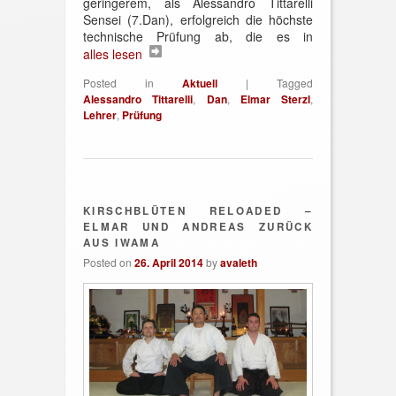
geringerem, als Alessandro Tittarelli
Sensei (7.Dan), erfolgreich die höchste
technische Prüfung ab, die es in
alles lesen
Posted in
Aktuell
|
Tagged
Alessandro Tittarelli
,
Dan
,
Elmar Sterzl
,
Lehrer
,
Prüfung
KIRSCHBLÜTEN RELOADED –
ELMAR UND ANDREAS ZURÜCK
AUS IWAMA
Posted on
26. April 2014
by
avaleth