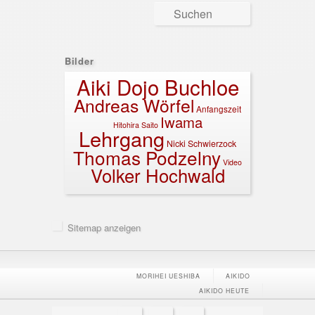
Search
Bilder
Aiki Dojo Buchloe
Andreas Wörfel
Anfangszeit
Iwama
Hitohira Saito
Lehrgang
Nicki Schwierzock
Thomas Podzelny
Video
Volker Hochwald
Sitemap
Seitenfuß-Menü
MORIHEI UESHIBA
AIKIDO
AIKIDO HEUTE