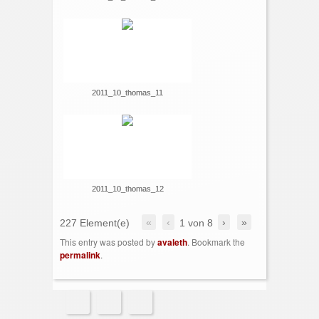
2011_10_thomas_11
2011_10_thomas_12
«
‹
›
»
227 Element(e)
1
von
8
This entry was posted by
avaleth
. Bookmark the
permalink
.